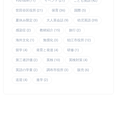
YouTube (11)
イベント (21)
こども英語 (42)
世田谷区役所 (21)
保育 (36)
国際 (5)
夏休み限定 (3)
大人英会話 (9)
幼児英語 (39)
感染症 (2)
教材紹介 (15)
旅行 (2)
海外文化 (1)
無償化 (3)
狛江市役所 (12)
留学 (4)
発育と発達 (4)
研修 (1)
第三者評価 (2)
英検 (10)
英検対策 (4)
英語の学童 (2)
調布市役所 (3)
販売 (6)
送迎 (4)
進学 (2)