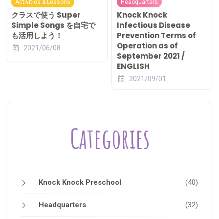
Activities & Lessons
Headquarters
クラスで使う Super
Knock Knock
Simple Songs を自宅で
Infectious Disease
も活用しよう！
Prevention Terms of
Operation as of
2021/06/08
September 2021 /
ENGLISH
2021/09/01
Categories
Knock Knock Preschool
(40)
Headquarters
(32)