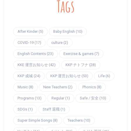
Tags
After Kinder (5)
Baby English (10)
COVID-19 (17)
culture (2)
English Contents (23)
Exercise & games (7)
KKE 運営お知らせ (42)
KKP チトフナ (28)
KKP 成城 (24)
KKP 運営お知らせ (53)
Life (6)
Music (8)
New Teachers (2)
Phonics (8)
Programs (13)
Regular (1)
Safe / 安全 (10)
SDGs (1)
Staff 退職 (1)
Super Simple Songs (8)
Teachers (10)