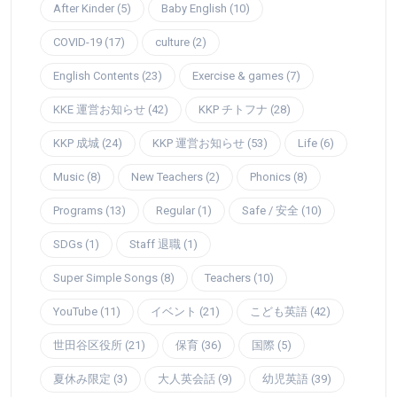
After Kinder (5)
Baby English (10)
COVID-19 (17)
culture (2)
English Contents (23)
Exercise & games (7)
KKE 運営お知らせ (42)
KKP チトフナ (28)
KKP 成城 (24)
KKP 運営お知らせ (53)
Life (6)
Music (8)
New Teachers (2)
Phonics (8)
Programs (13)
Regular (1)
Safe / 安全 (10)
SDGs (1)
Staff 退職 (1)
Super Simple Songs (8)
Teachers (10)
YouTube (11)
イベント (21)
こども英語 (42)
世田谷区役所 (21)
保育 (36)
国際 (5)
夏休み限定 (3)
大人英会話 (9)
幼児英語 (39)