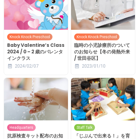
Knock Knock Preschool
Knock Knock Preschool
Baby Valentine’s Class
臨時の小児診療所のついて
2024 / 0 – 2 歳のバレンタ
のお知らせ【冬の発熱外来
インクラス
/ 世田谷区】
2024/02/07
2023/01/10
Headquarters
Staff Talk
抗原検査キット配布のお知
「じぶんで出来る！」を育