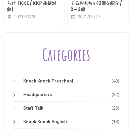
らせ【KKE / KKP 生徒対
てるおもちゃ12個を紹介 /
象】
2 – 3歳
2021/12/20
2021/08/27
Categories
Knock Knock Preschool
(40)
Headquarters
(32)
Staff Talk
(23)
Knock Knock English
(18)