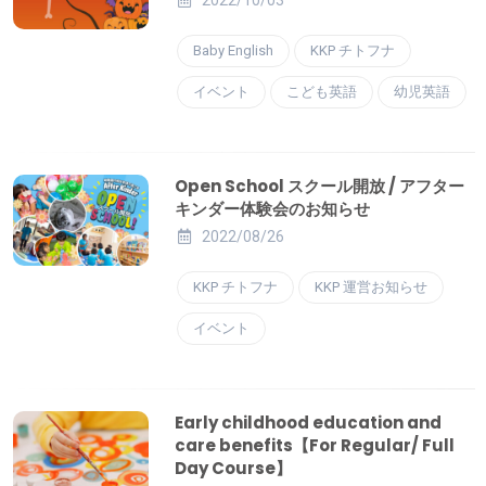
2022/10/03
Baby English
KKP チトフナ
イベント
こども英語
幼児英語
Open School スクール開放 / アフター
キンダー体験会のお知らせ
2022/08/26
KKP チトフナ
KKP 運営お知らせ
イベント
Early childhood education and
care benefits【For Regular/ Full
Day Course】