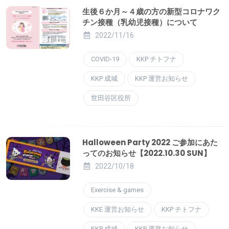
生後６か月～４歳の方の新型コロナワク
チン接種（乳幼児接種）について
2022/11/16
COVID-19
KKP チトフナ
KKP 成城
KKP 運営お知らせ
世田谷区役所
Halloween Party 2022 ご参加にあた
ってのお知らせ【2022.10.30 SUN】
2022/10/18
Exercise & games
KKE 運営お知らせ
KKP チトフナ
KKP 成城
KKP 運営お知らせ