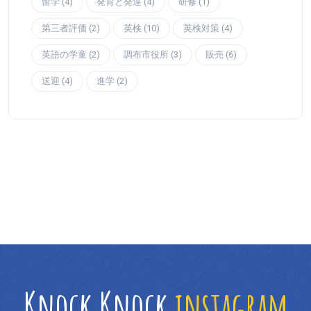
留学 (4)
発育と発達 (4)
研修 (1)
第三者評価 (2)
英検 (10)
英検対策 (4)
英語の学童 (2)
調布市役所 (3)
販売 (6)
送迎 (4)
進学 (2)
Knock Knock
instagram