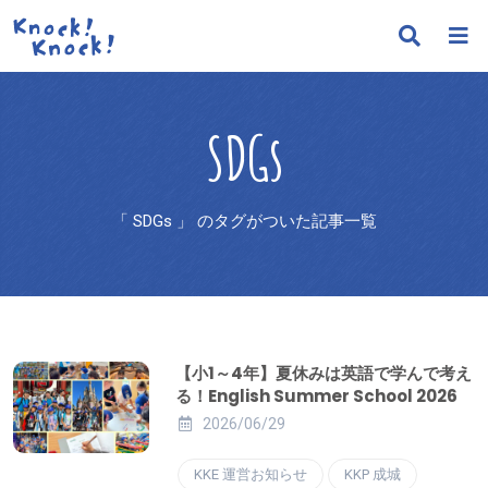
SDGs
「 SDGs 」 のタグがついた記事一覧
【小1～4年】夏休みは英語で学んで考え
る！English Summer School 2026
2026/06/29
KKE 運営お知らせ
KKP 成城