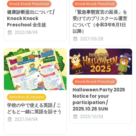
Knock Knock Preschool
Knock Knock Preschool
健康診断提出について/
「緊急事態宣言の延長」を
Knock Knock
受けてのプリスクール運営
Preschool 全生徒
について（令和3年6月1日
以降）
2022/08/09
2021/05/28
Knock Knock Preschool
Halloween Party 2025
Notice for your
Activities & Lessons
participation /
学校の中で使える英語 / こ
2025.10.26 SUN
どもと一緒に英語を話そう
2025/10/24
2021/04/04