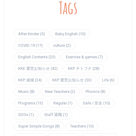
Tags
After Kinder (5)
Baby English (10)
COVID-19 (17)
culture (2)
English Contents (23)
Exercise & games (7)
KKE 運営お知らせ (42)
KKP チトフナ (28)
KKP 成城 (24)
KKP 運営お知らせ (53)
Life (6)
Music (8)
New Teachers (2)
Phonics (8)
Programs (13)
Regular (1)
Safe / 安全 (10)
SDGs (1)
Staff 退職 (1)
Super Simple Songs (8)
Teachers (10)