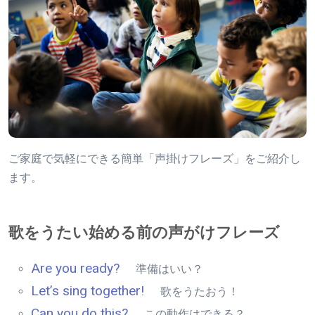
ご家庭で気軽にできる簡単「声掛けフレーズ」をご紹介し
ます。
歌をうたい始める前の声がけフレーズ
Are you ready?
準備はいい？
Let’s sing together!
歌をうたおう！
Can you do this?
この動作はできる？