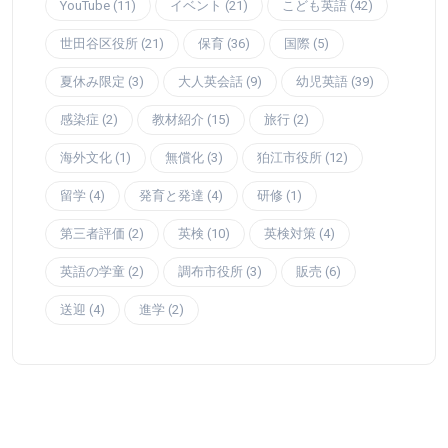
YouTube (11)
イベント (21)
こども英語 (42)
世田谷区役所 (21)
保育 (36)
国際 (5)
夏休み限定 (3)
大人英会話 (9)
幼児英語 (39)
感染症 (2)
教材紹介 (15)
旅行 (2)
海外文化 (1)
無償化 (3)
狛江市役所 (12)
留学 (4)
発育と発達 (4)
研修 (1)
第三者評価 (2)
英検 (10)
英検対策 (4)
英語の学童 (2)
調布市役所 (3)
販売 (6)
送迎 (4)
進学 (2)