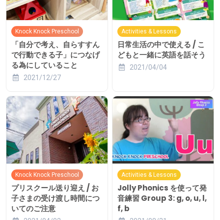
Knock Knock Preschool
Activities & Lessons
「自分で考え、自らすすん
日常生活の中で使える / こ
で行動できる子」につなげ
どもと一緒に英語を話そう
る為にしていること
2021/04/04
2021/12/27
Knock Knock Preschool
Activities & Lessons
プリスクール送り迎え / お
Jolly Phonics を使って発
子さまの受け渡し時間につ
音練習 Group 3: g, o, u, l,
いてのご注意
f, b