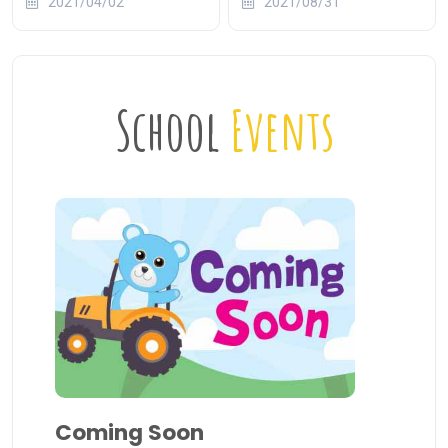
2021/04/02
2021/08/31
School
Events
Coming Soon