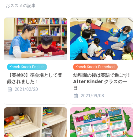
おススメの記事
Knock Knock English
Knock Knock Preschool
【英検Ⓡ】準会場として登
幼稚園の後は英語で過ごす!
録されました！
After Kinder クラスの一
日
2021/02/20
2021/09/08