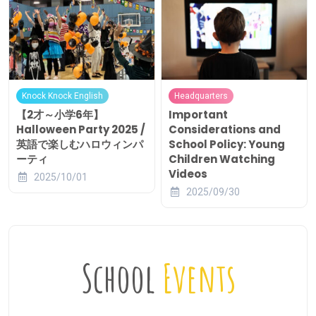
Knock Knock English
Headquarters
【2才～小学6年】
Important
Halloween Party 2025 /
Considerations and
英語で楽しむハロウィンパ
School Policy: Young
ーティ
Children Watching
Videos
2025/10/01
2025/09/30
School
Events