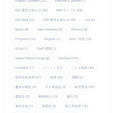
English Contents (23)
Exercise & games (7)
KKE 運営お知らせ (42)
KKP チトフナ (28)
KKP 成城 (24)
KKP 運営お知らせ (53)
Life (6)
Music (8)
New Teachers (2)
Phonics (8)
Programs (13)
Regular (1)
Safe / 安全 (10)
SDGs (1)
Staff 退職 (1)
Super Simple Songs (8)
Teachers (10)
YouTube (11)
イベント (21)
こども英語 (42)
世田谷区役所 (21)
保育 (36)
国際 (5)
夏休み限定 (3)
大人英会話 (9)
幼児英語 (39)
感染症 (2)
教材紹介 (15)
旅行 (2)
海外文化 (1)
無償化 (3)
狛江市役所 (12)