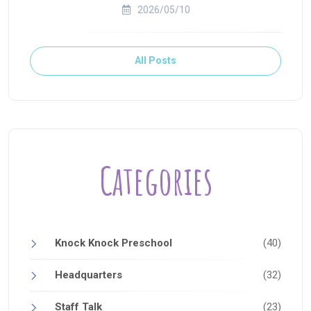
2026/05/10
All Posts
Categories
Knock Knock Preschool
(40)
Headquarters
(32)
Staff Talk
(23)