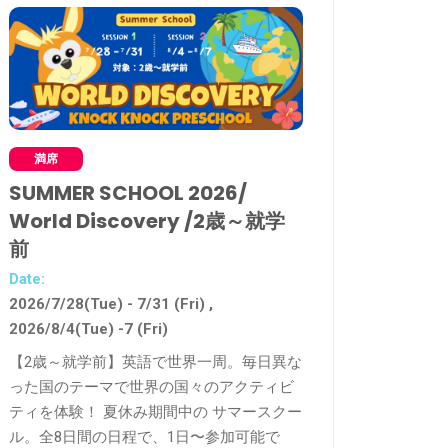
満席
受付中
SUMMER SCHOOL 2026/
Kids Summer 
World Discovery /2歳～就学
小1～4年
前
Date:
2026/7/23 (Thu) - 8/
Date:
2026/7/28(Tue) - 7/31 (Fri) ,
【小学1年～4年】行
2026/8/4(Tue) -7 (Fri)
完了！夏休み期間を
ちで主体的に学ぶ。
【2歳～就学前】英語で世界一周。毎日異な
は、「企画」・「調
った国のテーマで世界の国々のアクティビ
「実行する」アクテ
ティを体験！ 夏休み期間中の サマースクー
す。
ル。全8日間の日程で、1日〜参加可能で