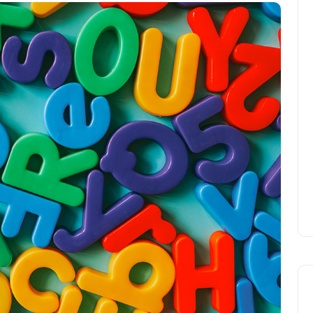
ィを詰め込んだハロウィンパーティーを準
備してお待ちしています。家族みんなで仮
装して、楽しいハロウィンイベントを一緒
に盛り上げましょう！
＊仮装は必須ではありませんが、パーティ
ーを盛り上げる為、ワンポイント仮装のご
協力をお願いします。
イベントを見る