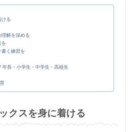
着ける
の理解を深める
音を
開催予定
り書く練習を
Halloween Party 2026
Date:
/ 年長・小学生・中学生・高校生
2026/10/25 (Sun)
教育
今年もやってきた！ノックノックのハロウ
ィンパーティ 2026!
英語で遊ぶハロウィンパーティ―。子供も
大人も楽しめるアクティビティが盛りだく
ックスを身に着ける
さん！
子供と保護者のための楽しいアクティビテ