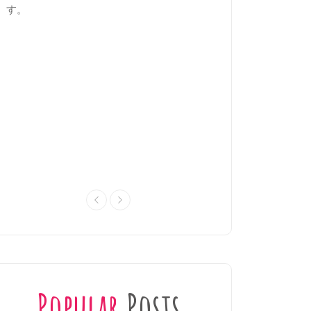
す。
前日には、皆で行き
語で調べ、翌日の冒
講師と協力し、チー
出しましょう。
全12日間のプログラ
とに参加可能です。
されていますので、
ことができます。
Popular
Posts