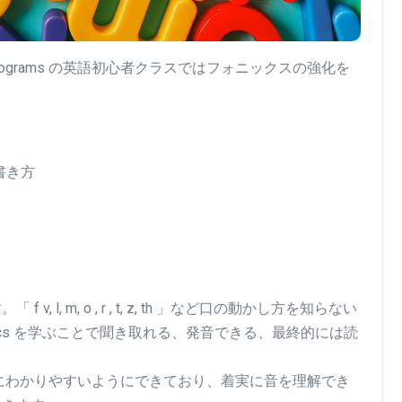
l English Programs の英語初心者クラスではフォニックスの強化を
書き方
す。「
f v, l, m, o , r , t, z, th 」
など口の動かし方を知らない
s
を学ぶことで聞き取れる、発音できる、最終的には読
にわかりやすいようにできており、着実に音を理解でき