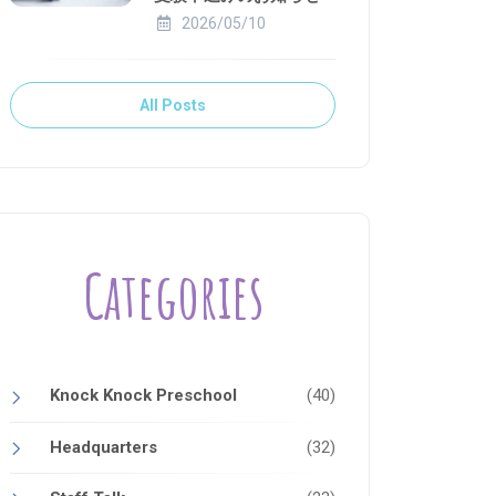
2026/05/10
All Posts
Categories
Knock Knock Preschool
(40)
Headquarters
(32)