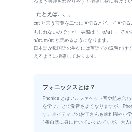
るよう講師もわかりやすく指導し身に着けて
たとえば、、、
cat と言う言葉を二つに区切るとどこで区切
c/at
もしれないのですが、実際は「
」で区切
h/at, m/at と読めるようになります。
日本語が母国語の生徒には英語での説明だけ
えるように指導しております。
フォニックスとは？
Phonics とはアルファベット音や組み合
を学ぶことで発音もよくなりますが、Pho
す。ネイティブのお子さんも幼稚園や小学校低
1番自然に身に付いていくのですが、大人