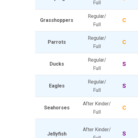
Full
Regular/
C
Grasshoppers
Full
Regular/
C
Parrots
Full
Regular/
S
Ducks
Full
Regular/
S
Eagles
Full
After Kinder/
C
Seahorses
Full
After Kinder/
S
Jellyfish
Full