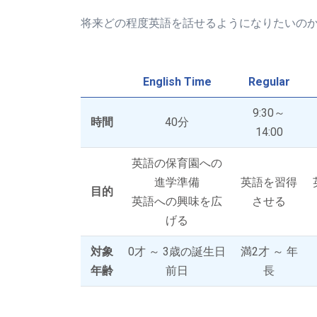
将来どの程度英語を話せるようになりたいの
English Time
Regular
9:30～
時間
40分
14:00
英語の保育園への
進学準備
英語を習得
目的
英語への興味を広
させる
げる
対象
0才 ～ 3歳の誕生日
満2才 ～ 年
年齢
前日
長