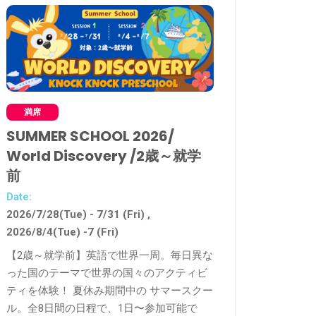
満席
受付中
SUMMER SCHOOL 2026/
Kids Summer 
World Discovery /2歳～就学
小1～4年
前
Date:
2026/7/23 (Thu) - 8/
Date:
2026/7/28(Tue) - 7/31 (Fri) ,
【小学1年～4年】行
2026/8/4(Tue) -7 (Fri)
完了！夏休み期間を
ちで主体的に学ぶ。
【2歳～就学前】英語で世界一周。毎日異な
は、「企画」・「調
った国のテーマで世界の国々のアクティビ
「実行する」アクテ
ティを体験！ 夏休み期間中の サマースクー
す。
ル。全8日間の日程で、1日〜参加可能で