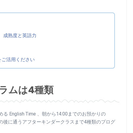
齢、成熟度と英語力
開催予定
Halloween Party 2026
をご活用ください
Date:
2026/10/25 (Sun)
今年もやってきた！ノックノックのハロウ
ラムは4種類
ィンパーティ 2026!
英語で遊ぶハロウィンパーティ―。子供も
大人も楽しめるアクティビティが盛りだく
さん！
glish Time 、朝から14:00までのお預かりの
y 、幼稚園の後に通うアフターキンダークラスまで4種類のプログ
子供と保護者のための楽しいアクティビテ