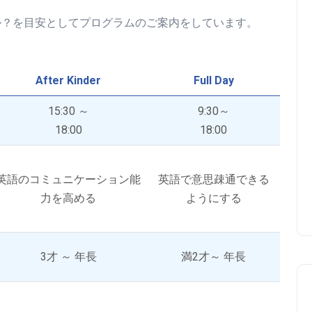
ィを詰め込んだハロウィンパーティーを準
か？を目安としてプログラムのご案内をしています。
備してお待ちしています。家族みんなで仮
装して、楽しいハロウィンイベントを一緒
に盛り上げましょう！
After Kinder
Full Day
＊仮装は必須ではありませんが、パーティ
ーを盛り上げる為、ワンポイント仮装のご
15:30 ～
9:30～
協力をお願いします。
18:00
18:00
イベントを見る
英語のコミュニケーション能
英語で意思疎通できる
力を高める
ようにする
3才 ～ 年長
満2才～ 年長