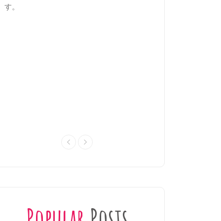
す。
前日には、皆で行き
語で調べ、翌日の冒
講師と協力し、チー
出しましょう。
全12日間のプログラ
とに参加可能です。
されていますので、
ことができます。
Popular
Posts