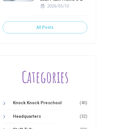
2026/05/10
All Posts
Categories
Knock Knock Preschool
(40)
Headquarters
(32)